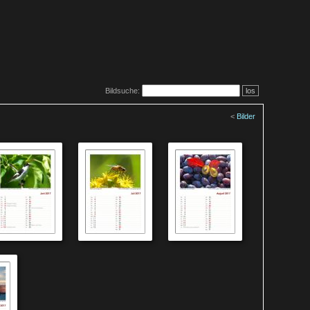
Bildsuche:
los
<
Bilder