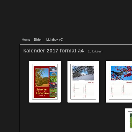
Home
Bilder
Lightbox (
0
)
kalender 2017 format a4
13 Bild(er)