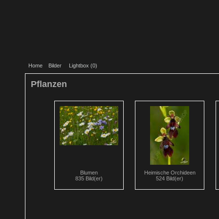
Home
Bilder
Lightbox (
0
)
Pflanzen
Blumen
Heimische Orchideen
835 Bild(er)
524 Bild(er)