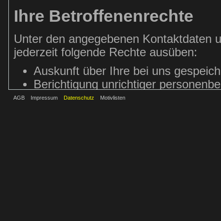
Ihre Betroffenenrechte
Unter den angegebenen Kontaktdaten u
jederzeit folgende Rechte ausüben:
Auskunft über Ihre bei uns gespeic
Berichtigung unrichtiger personenb
Löschung Ihrer bei uns gespeichert
AGB
Impressum
Datenschutz
Motivlisten
Einschränkung der Datenverarbeitung
Pflichten noch nicht löschen dürfen,
Widerspruch gegen die Verarbeitung
Datenübertragbarkeit, sofern Sie in 
Vertrag mit uns abgeschlossen hab
Sofern Sie uns eine Einwilligung erteilt
die Zukunft widerrufen.
Sie können sich jederzeit mit einer Bes