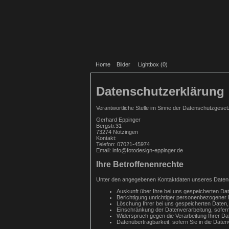
Home
Bilder
Lightbox (
0
)
Datenschutzerklärung
Verantwortliche Stelle im Sinne der Datenschutzges
Gerhard Eppinger
Bergstr.31
73274 Notzingen
Kontakt:
Telefon: 07021-45974
Email: info@fotodesign-eppinger.de
Ihre Betroffenenrechte
Unter den angegebenen Kontaktdaten unseres Datens
Auskunft über Ihre bei uns gespeicherten Da
Berichtigung unrichtiger personenbezogener 
Löschung Ihrer bei uns gespeicherten Daten,
Einschränkung der Datenverarbeitung, sofern 
Widerspruch gegen die Verarbeitung Ihrer Da
Datenübertragbarkeit, sofern Sie in die Date