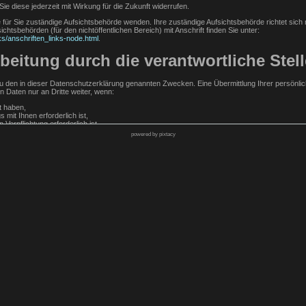
Sie diese jederzeit mit Wirkung für die Zukunft widerrufen.
e für Sie zuständige Aufsichtsbehörde wenden. Ihre zuständige Aufsichtsbehörde richtet sic
chtsbehörden (für den nichtöffentlichen Bereich) mit Anschrift finden Sie unter:
ks/anschriften_links-node.html
.
eitung durch die verantwortliche Stell
 den in dieser Datenschutzerklärung genannten Zwecken. Eine Übermittlung Ihrer persönlic
n Daten nur an Dritte weiter, wenn:
lt haben,
 mit Ihnen erforderlich ist,
 Verpflichtung erforderlich ist,
powered by pixtacy
 erforderlich ist und kein Grund zur Annahme besteht, dass Sie ein überwiegendes schutzwü
stungen
von uns zusätzliche Daten erfragt, wie z.B. Zahlungsangaben, um Ihre Bestellung ausführen 
abgelaufen sind.
lassen, werden neben diesen Angaben auch der Zeitpunkt ihrer Erstellung und der zuvor d
r widerrechtliche Inhalte auf unserer Webseite belangt werden können, auch wenn diese durch
Kontaktformular mit uns in Kontakt, erteilen Sie uns zum Zwecke der Kontaktaufnahme Ihre freiwi
 Zuordnung der Anfrage und der anschließenden Beantwortung derselben. Die Angabe weiterer
rage sowie für mögliche Anschlussfragen gespeichert. Nach Erledigung der von Ihnen gest