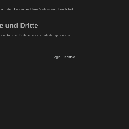
h nach dem Bundesland Ihres Wohnsitzes, Ihrer Arbeit
e und Dritte
hen Daten an Dritte zu anderen als den genannten
Login
Kontakt
rdiges Interesse an der Nichtweitergabe Ihrer Daten
zu können. Wir speichern diese Daten in unseren
urch den Websitebesucher gewählte Nutzername
 Benutzer erstellt wurden.
llige Einwilligung. Hierfür ist die Angabe einer
 Daten ist optional. Die von Ihnen gemachten
ellten Anfrage werden personenbezogene Daten