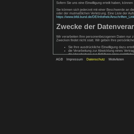
Sofern Sie uns eine Einwilligung erteilt haben, können 
Sie können sich jederzeit mit einer Beschwerde an di
oder der mutmaßlichen Verletzung. Eine Liste der Aufsi
https://www.bfdi.bund.de/DE/Infothek/Anschriften_Lin
Zwecke der Datenverarb
Wir verarbeiten Ihre personenbezogenen Daten nur zu
Zwecken findet nicht statt. Wir geben Ihre persönliche
Sie Ihre ausdrückliche Einwilligung dazu ertei
die Verarbeitung zur Abwicklung eines Vertrags
die Verarbeitung zur Erfüllung einer rechtlichen
AGB
Impressum
Datenschutz
Motivlisten
die Verarbeitung zur Wahrung berechtigter Interessen
haben.
Erbringung kostenpflichtiger Lei
Zur Erbringung kostenpflichtiger Leistungen werden 
Systemen bis die gesetzlichen Aufbewahrungsfristen 
Kommentarfunktion
Wenn Nutzer Kommentare auf unserer Website hinter
gespeichert. Dies dient unserer Sicherheit, da wir fü
Kontaktformular
Treten Sie bzgl. Fragen jeglicher Art per E-Mail oder 
validen E-Mail-Adresse erforderlich. Diese dient der
Angaben werden zum Zwecke der Bearbeitung der Anf
automatisch gelöscht.