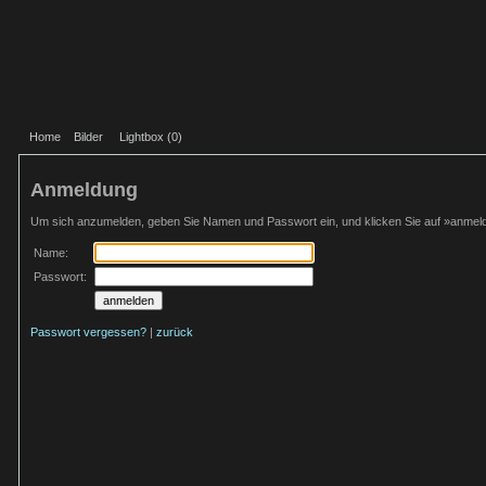
Home
Bilder
Lightbox (
0
)
Anmeldung
Um sich anzumelden, geben Sie Namen und Passwort ein, und klicken Sie auf »anmel
Name:
Passwort:
Passwort vergessen?
|
zurück