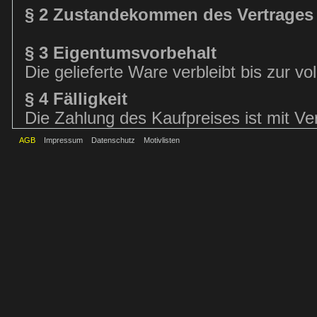
§ 2 Zustandekommen des Vertrages
§ 3 Eigentumsvorbehalt
Die gelieferte Ware verbleibt bis zur v
§ 4 Fälligkeit
Die Zahlung des Kaufpreises ist mit Vert
AGB
Impressum
Datenschutz
Motivlisten
§ 5 Gewährleistung
(1) Die Gewährleistungsrechte des Kund
Vorschriften, soweit nachfolgend nichts
Schadensersatzansprüche des Kunden g
dieser AGB.
(2) Die Verjährungsfrist für Gewährlei
Verbrauchern bei neu hergestellten Sac
Gegenüber Unternehmern beträgt die Ver
gebrauchten Sachen 1 Jahr. Die vorstehe