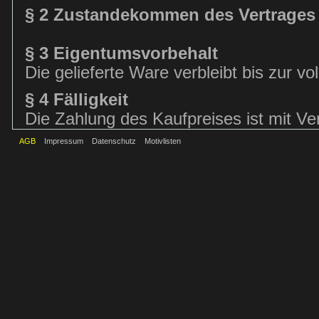
§ 2 Zustandekommen des Vertrages
§ 3 Eigentumsvorbehalt
Die gelieferte Ware verbleibt bis zur v
§ 4 Fälligkeit
Die Zahlung des Kaufpreises ist mit Vert
AGB
Impressum
Datenschutz
Motivlisten
§ 5 Gewährleistung
(1) Die Gewährleistungsrechte des Kund
Vorschriften, soweit nachfolgend nichts
Schadensersatzansprüche des Kunden g
dieser AGB.
(2) Die Verjährungsfrist für Gewährlei
Verbrauchern bei neu hergestellten Sac
Gegenüber Unternehmern beträgt die Ver
gebrauchten Sachen 1 Jahr. Die vorstehe