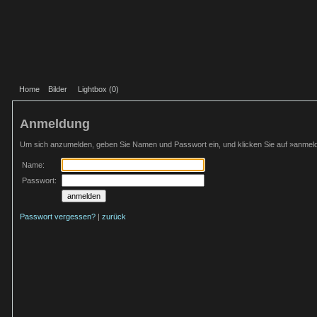
Home
Bilder
Lightbox (
0
)
Anmeldung
Um sich anzumelden, geben Sie Namen und Passwort ein, und klicken Sie auf »anmel
Name:
Passwort:
Passwort vergessen?
|
zurück