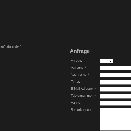
e auf [absenden].
Anfrage
Anrede:
Vorname: *
Nachname: *
Firma:
E-Mail-Adresse: *
Telefonnummer: *
Handy:
Bemerkungen: