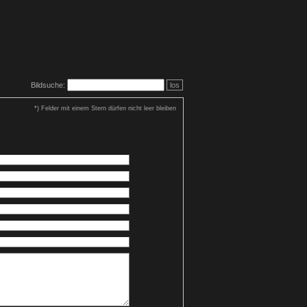
Bildsuche:
los
*) Felder mit einem Stern dürfen nicht leer bleiben