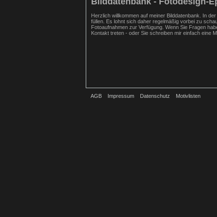
Bilddatenbank - Fotodesign-E
Herzlich willkommen auf meiner Bilddatenbank. In der
füllen. Es lohnt sich daher regelmäßig vorbei zu scha
Fotoaufnahmen zur Verfügung. Wenn Sie Fragen haben
Kontakt treten - oder Sie schreiben mir einfach eine Ma
AGB
Impressum
Datenschutz
Motivlisten