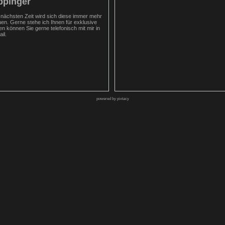
ppinger
 nächsten Zeit wird sich diese immer mehr
uen. Gerne stehe ich Ihnen für exklusive
 können Sie gerne telefonisch mit mir in
il.
powered by pixtacy