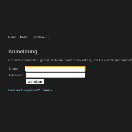
Home
Bilder
Lightbox (
0
)
Anmeldung
Um sich anzumelden, geben Sie Namen und Passwort ein, und klicken Sie auf »anmel
Name:
Passwort:
Passwort vergessen?
|
zurück