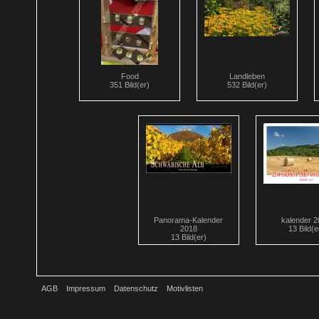
Food
Landleben
351 Bild(er)
532 Bild(er)
Panorama-Kalender
kalender 
2018
13 Bild(e
13 Bild(er)
AGB
Impressum
Datenschutz
Motivlisten