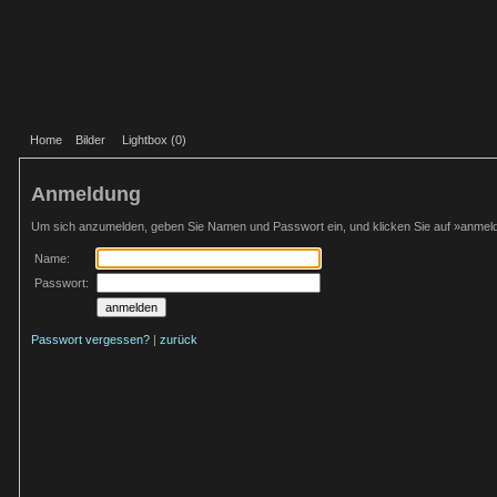
Home
Bilder
Lightbox (
0
)
Anmeldung
Um sich anzumelden, geben Sie Namen und Passwort ein, und klicken Sie auf »anmel
Name:
Passwort:
Passwort vergessen?
|
zurück